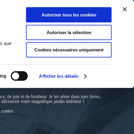
Qui sommes-nous ?
Nous contacter
Blog
Aide
0
0
Autoriser tous les cookies
Rechercher
Connexion
Ma liste
Panier
Autoriser la sélection
ns que
Cookies nécessaires uniquement
ing
Afficher les détails
ce, de joie et de bonheur. Je les sème dans mes livres,
r découvrir votre magnifique jardin intérieur !
 contes.