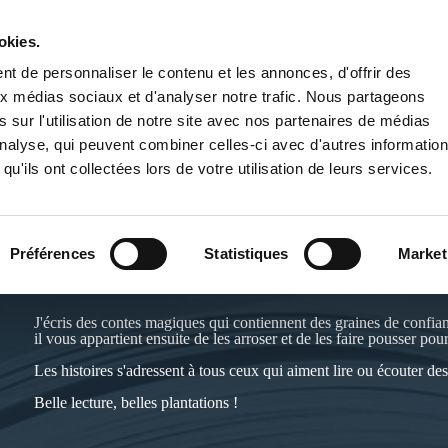
okies.
PUBLIER UN LIVRE
LIBRAIRIE
t de personnaliser le contenu et les annonces, d'offrir des
aux médias sociaux et d'analyser notre trafic. Nous partageons
 sur l'utilisation de notre site avec nos partenaires de médias
'analyse, qui peuvent combiner celles-ci avec d'autres informatio
qu'ils ont collectées lors de votre utilisation de leurs services.
BLANDINE POURTALET
Préférences
Statistiques
Market
Site de l'auteur :
https://www.instagram.com/blandine.pourtalet/
J'écris des contes magiques qui contiennent des graines de confian
il vous appartient ensuite de les arroser et de les faire pousser pou
Les histoires s'adressent à tous ceux qui aiment lire ou écouter des
Belle lecture, belles plantations !