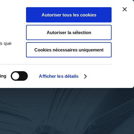
Qui sommes-nous ?
Nous contacter
Blog
Aide
0
0
Autoriser tous les cookies
Rechercher
Connexion
Ma liste
Panier
Autoriser la sélection
ns que
Cookies nécessaires uniquement
ing
Afficher les détails