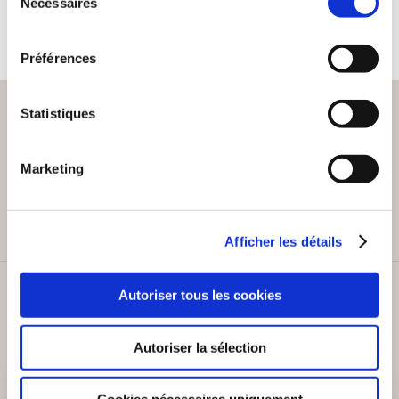
19€00
33€50
Nécessaires
du
consentement
Préférences
Statistiques
PAIEMENT SÉCURISÉ
Marketing
Remises quantités jusqu'à -42%
Afficher les détails
Autoriser tous les cookies
SERVICE CLIENT
Lundi au vendredi, 10-12h / 14-16h
Autoriser la sélection