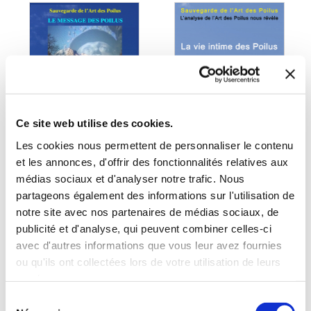
Ce site web utilise des cookies.
Les cookies nous permettent de personnaliser le contenu
et les annonces, d'offrir des fonctionnalités relatives aux
médias sociaux et d'analyser notre trafic. Nous
(0 avis)
(0 avis)
partageons également des informations sur l'utilisation de
notre site avec nos partenaires de médias sociaux, de
Jean François CROUAU
Jean François CROUAU
publicité et d'analyse, qui peuvent combiner celles-ci
L’ART DES POILUS :
LA VIE INTIME DES
avec d'autres informations que vous leur avez fournies
MESSAGE DES
POILUS
POILUS
ou qu'ils ont collectées lors de votre utilisation de leurs
services.
Histoire & actualité
Histoire de France
Sélection