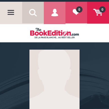
0
0
DE LA PAGE BLANCHE... AU BEST SELLER