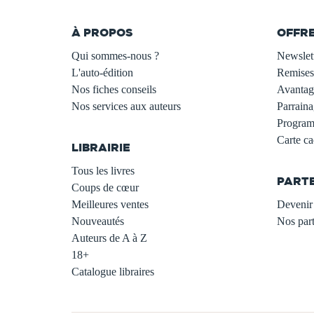
À PROPOS
OFFR
Qui sommes-nous ?
Newslet
L'auto-édition
Remises
Nos fiches conseils
Avantage
Nos services aux auteurs
Parraina
.
Programm
Carte c
LIBRAIRIE
.
Tous les livres
PART
Coups de cœur
Meilleures ventes
Devenir 
Nouveautés
Nos part
Auteurs de A à Z
18+
Catalogue libraires