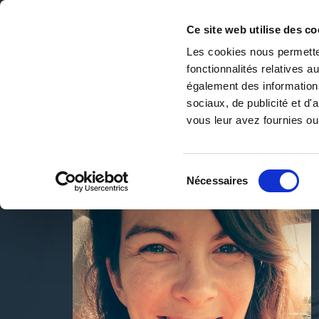
Ce site web utilise des co
Les cookies nous permetten
fonctionnalités relatives 
DE LA PAGE BLANCHE... AU BEST SELLER
également des informations
Accueil
/
Anne-sophie Raybaud
sociaux, de publicité et d
vous leur avez fournies ou 
Sélection
Nécessaires
du
consentement