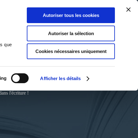
Qui sommes-nous ?
Nous contacter
Blog
Aide
0
0
Autoriser tous les cookies
Rechercher
Connexion
Ma liste
Panier
Autoriser la sélection
ns que
Cookies nécessaires uniquement
ing
Afficher les détails
ns l'écriture !