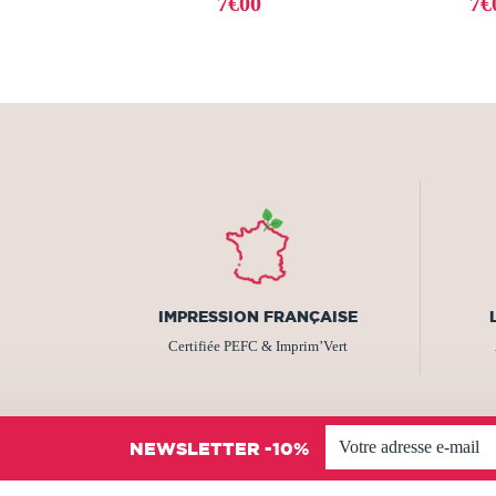
7€00
7€
IMPRESSION FRANÇAISE
Certifiée PEFC & Imprim’Vert
NEWSLETTER -10%