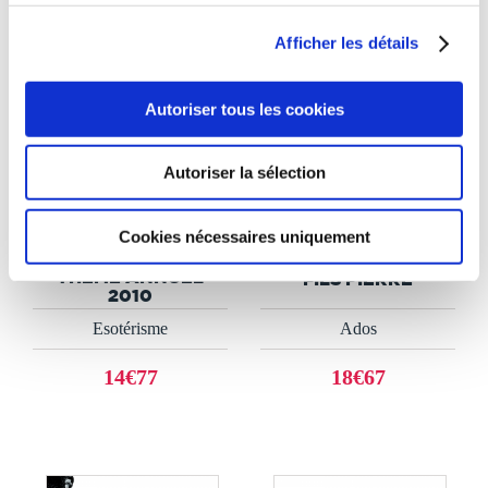
Afficher les détails
Autoriser tous les cookies
Autoriser la sélection
(0 avis)
(0 avis)
Isabelle Hot Astrologue 05
Isabelle Astrologue
46 91 76 51
Cookies nécessaires uniquement
ISABELLE VOTRE
LE THÈME DE VOTRE
THÈME ANNUEL
FILS PIERRE
2010
Esotérisme
Ados
14€77
18€67