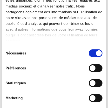
et les annonces, d'offrir des fonctionnalités relatives aux
médias sociaux et d'analyser notre trafic. Nous
partageons également des informations sur l'utilisation de
notre site avec nos partenaires de médias sociaux, de
(0 avis)
(0 avis)
publicité et d'analyse, qui peuvent combiner celles-ci
Isabelle Hot
Isabelle Astrologue
avec d'autres informations que vous leur avez fournies
ou qu'ils ont collectées lors de votre utilisation de leurs
L'HOROSCOPE 2012
L'HOROSCOPE 2012
D'ISABELLE
D'ISABELLE
services.
Sélection
Religions & spiritualité
Religions & spiritualité
Nécessaires
du
consentement
19€80
28€82
Préférences
Statistiques
Marketing