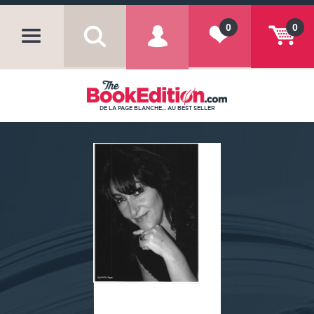
0
0
DE LA PAGE BLANCHE... AU BEST SELLER