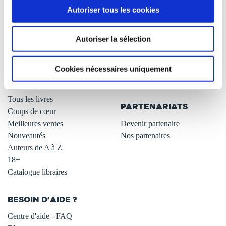
Autoriser tous les cookies
Qui sommes-nous ?
Newsletter -10%
L'auto-édition
Remises quantités -42%
Autoriser la sélection
Nos fiches conseils
Avantages libraires -30%
Nos services aux auteurs
Parrainage : partagez 5€
.
Programme de fidélité
Cookies nécessaires uniquement
Carte cadeau
LIBRAIRIE
.
Tous les livres
PARTENARIATS
Coups de cœur
Meilleures ventes
Devenir partenaire
Nouveautés
Nos partenaires
Auteurs de A à Z
18+
Catalogue libraires
BESOIN D'AIDE ?
Centre d'aide - FAQ