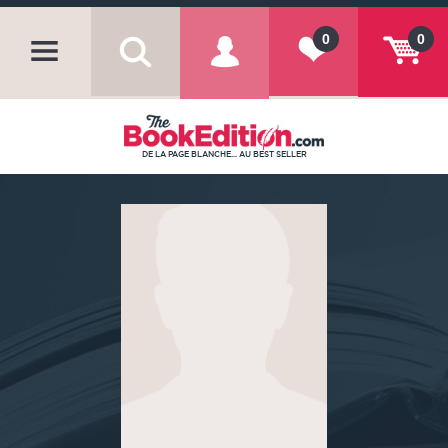
0
0
DE LA PAGE BLANCHE... AU BEST SELLER