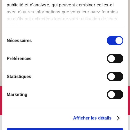
PAIEMENT SÉCURISÉ
publicité et d'analyse, qui peuvent combiner celles-ci
Remises quantités jusqu'à -42%
avec d'autres informations que vous leur avez fournies
ou qu'ils ont collectées lors de votre utilisation de leurs
services.
Sélection
Nécessaires
du
SERVICE CLIENT
consentement
Lundi au vendredi, 10-12h / 14-16h
Préférences
Statistiques
SUIVEZ-NOUS
Marketing
Afficher les détails
À PROPOS
OFFRES