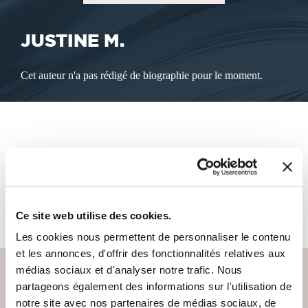
JUSTINE M.
Cet auteur n'a pas rédigé de biographie pour le moment.
LES LIVRES DE L'AUTEUR
Cet auteur ne propose pas de livre à la vente sur notre site
pour le moment.
Ce site web utilise des cookies.
Les cookies nous permettent de personnaliser le contenu
et les annonces, d'offrir des fonctionnalités relatives aux
médias sociaux et d'analyser notre trafic. Nous
partageons également des informations sur l'utilisation de
notre site avec nos partenaires de médias sociaux, de