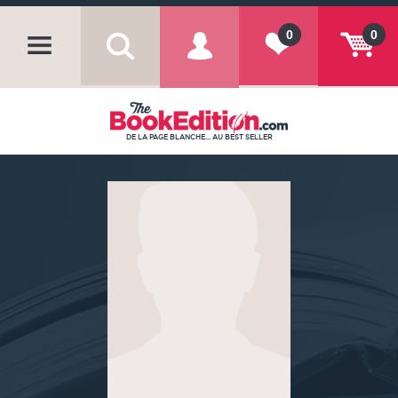
0
0
DE LA PAGE BLANCHE... AU BEST SELLER