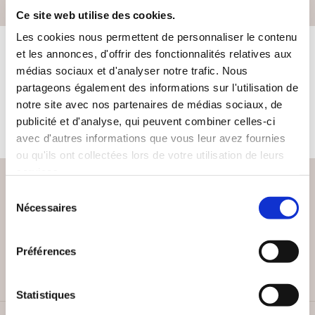
Ce site web utilise des cookies.
Les cookies nous permettent de personnaliser le contenu
et les annonces, d'offrir des fonctionnalités relatives aux
LES LIVRES DE L'AUTEUR
médias sociaux et d'analyser notre trafic. Nous
partageons également des informations sur l'utilisation de
notre site avec nos partenaires de médias sociaux, de
Cet auteur ne propose pas de livre à la vente sur notre site
publicité et d'analyse, qui peuvent combiner celles-ci
pour le moment.
avec d'autres informations que vous leur avez fournies
ou qu'ils ont collectées lors de votre utilisation de leurs
services.
Sélection
Nécessaires
du
PAIEMENT SÉCURISÉ
consentement
Remises quantités jusqu'à -42%
Préférences
Statistiques