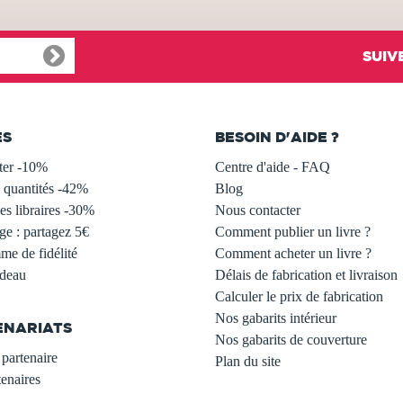
SUIV
ES
BESOIN D'AIDE ?
ter -10%
Centre d'aide - FAQ
 quantités -42%
Blog
s libraires -30%
Nous contacter
ge : partagez 5€
Comment publier un livre ?
e de fidélité
Comment acheter un livre ?
adeau
Délais de fabrication et livraison
Calculer le prix de fabrication
Nos gabarits intérieur
ENARIATS
Nos gabarits de couverture
partenaire
Plan du site
enaires