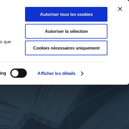
Qui sommes-nous ?
Nous contacter
Blog
Aide
0
0
Autoriser tous les cookies
Rechercher
Connexion
Ma liste
Panier
Autoriser la sélection
ns que
Cookies nécessaires uniquement
ing
Afficher les détails