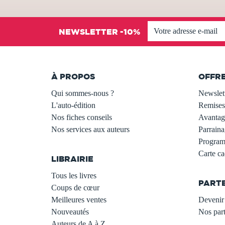
NEWSLETTER -10%
À PROPOS
OFFR
Qui sommes-nous ?
Newslet
L'auto-édition
Remises
Nos fiches conseils
Avantage
Nos services aux auteurs
Parraina
.
Programm
Carte c
LIBRAIRIE
.
Tous les livres
PART
Coups de cœur
Meilleures ventes
Devenir 
Nouveautés
Nos part
Auteurs de A à Z