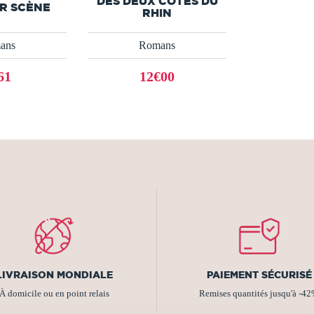
DES DEUX CÔTÉS DU
UR SCÈNE
RHIN
ans
Romans
61
12€00
LIVRAISON MONDIALE
PAIEMENT SÉCURISÉ
À domicile ou en point relais
Remises quantités jusqu'à -4