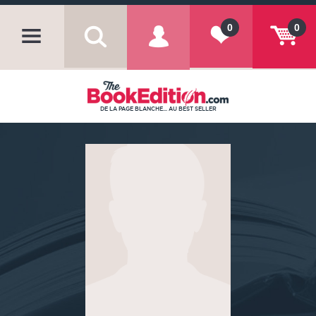
0
0
DE LA PAGE BLANCHE... AU BEST SELLER