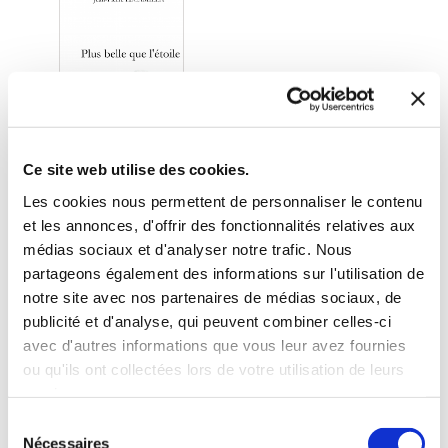
Ce site web utilise des cookies.
Les cookies nous permettent de personnaliser le contenu
et les annonces, d'offrir des fonctionnalités relatives aux
médias sociaux et d'analyser notre trafic. Nous
(0 avis)
partageons également des informations sur l'utilisation de
Jean-Pierre ESCAMILLA
notre site avec nos partenaires de médias sociaux, de
publicité et d'analyse, qui peuvent combiner celles-ci
PLUS BELLE QUE
L'ÉTOILE
avec d'autres informations que vous leur avez fournies
ou qu'ils ont collectées lors de votre utilisation de leurs
Poésies
services.
Sélection
7€64
Nécessaires
du