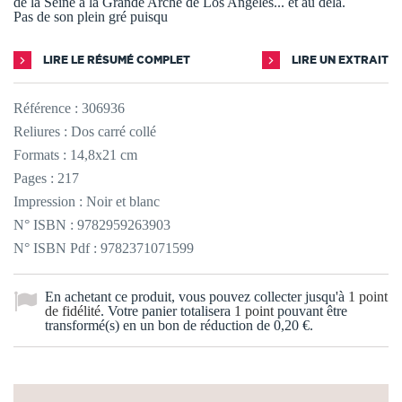
de la Seine à la Grande Arche de Los Angeles... et au delà.
Pas de son plein gré puisqu
LIRE LE RÉSUMÉ COMPLET
LIRE UN EXTRAIT
Référence :
306936
Reliures : Dos carré collé
Formats : 14,8x21 cm
Pages : 217
Impression : Noir et blanc
N° ISBN : 9782959263903
N° ISBN Pdf : 9782371071599
En achetant ce produit, vous pouvez collecter jusqu'à
1
point
de fidélité
. Votre panier totalisera
1
point
pouvant être
transformé(s) en un bon de réduction de
0,20 €
.