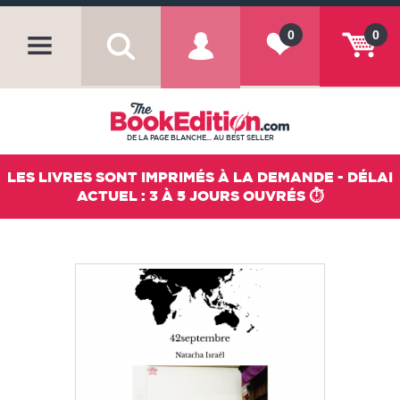
0
0
DE LA PAGE BLANCHE... AU BEST SELLER
LES LIVRES SONT IMPRIMÉS À LA DEMANDE - DÉLAI
ACTUEL : 3 À 5 JOURS OUVRÉS ⏱️