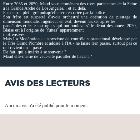
Entre 2035 et 2050, Maud vous emmènera des rives parisiennes de la Seine
à la Grande Arche de Los Angeles... et au delà.
Pas de son plein gré puisqu'elle sera escortée par la police.
Son frère est suspecté d'avoir orchestré une opération de piratage de
dimension mondiale. Ingénieur en exil, devenu hacker après les
pandémies et les catastrophes qui ont bouleversé le début des années 2020,
Blaise est à l'origine de "fuites" apparemment
inoffensives...
Mais La Modération - un système de contrôle supranational développé par
le Très Grand Nombre et adossé à l'IA - ne laisse rien passer, surtout pas ce
qui revient du... passé.
De fait, qui a intérêt à se souvenir ?
Maud elle-même ne veut-elle pas aller de l'avant ?
AVIS DES LECTEURS
Aucun avis n'a été publié pour le moment.