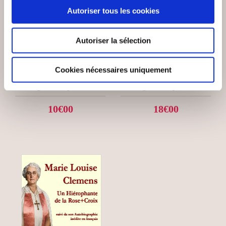
Autoriser tous les cookies
(0 avis)
(0 avis)
Jonathan Aventin
Jara
Autoriser la sélection
SYMBOLISME ET
VIVRE L'ÁSATRÚ
MYSTICISME
Cookies nécessaires uniquement
Religions & spiritualité
Religions & spiritualité
10€00
18€00