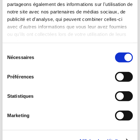
partageons également des informations sur l'utilisation de
notre site avec nos partenaires de médias sociaux, de
publicité et d'analyse, qui peuvent combiner celles-ci
avec d'autres informations que vous leur avez fournies
ou qu'ils ont collectées lors de votre utilisation de leurs
services.
Sélection
Nécessaires
(0 avis)
du
consentement
Taemots
Préférences
LES PÉTALES DU
DESTIN
Statistiques
Romans d'amour
6€64
Marketing