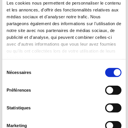
Les cookies nous permettent de personnaliser le contenu
et les annonces, d'offrir des fonctionnalités relatives aux
médias sociaux et d'analyser notre trafic. Nous
partageons également des informations sur l'utilisation de
notre site avec nos partenaires de médias sociaux, de
publicité et d'analyse, qui peuvent combiner celles-ci
avec d'autres informations que vous leur avez fournies
ou qu'ils ont collectées lors de votre utilisation de leurs
services.
Sélection
(0 avis)
(0 avis)
Nécessaires
du
Frédéric VINOLO
Frédéric VINOLO
consentement
CHANT LEXICAL -
CHANT LEXICAL -
Préférences
TOME 5
DIRE L'INDICIBLE
Autobiographie
Romans
Statistiques
7€00
9€99
Marketing