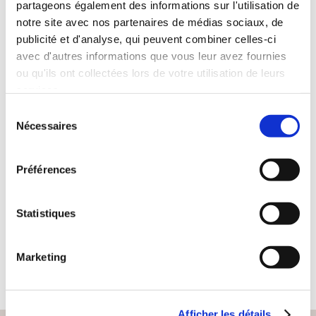
partageons également des informations sur l'utilisation de
notre site avec nos partenaires de médias sociaux, de
publicité et d'analyse, qui peuvent combiner celles-ci
avec d'autres informations que vous leur avez fournies
ou qu'ils ont collectées lors de votre utilisation de leurs
services.
Sélection
(0 avis)
Nécessaires
du
consentement
Yves Klein
Préférences
DELICATI PUERI
Statistiques
Romans gays
19€99
Marketing
Afficher les détails