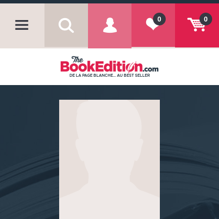
0
0
DE LA PAGE BLANCHE... AU BEST SELLER