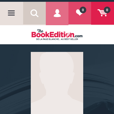
0
0
DE LA PAGE BLANCHE... AU BEST SELLER