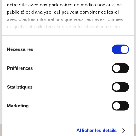
notre site avec nos partenaires de médias sociaux, de
publicité et d'analyse, qui peuvent combiner celles-ci
avec d'autres informations que vous leur avez fournies
ou qu'ils ont collectées lors de votre utilisation de leurs
services.
(0 avis)
Sélection
Nécessaires
du
Valentin Le Nuff
consentement
SE DÉCONNECTER
Préférences
DU NUMÉRIQUE
Bien-être, santé, famille
Statistiques
4€53
Marketing
Afficher les détails