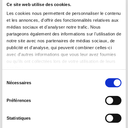
Ce site web utilise des cookies.
Les cookies nous permettent de personnaliser le contenu
et les annonces, d'offrir des fonctionnalités relatives aux
médias sociaux et d'analyser notre trafic. Nous
partageons également des informations sur l'utilisation de
notre site avec nos partenaires de médias sociaux, de
publicité et d'analyse, qui peuvent combiner celles-ci
avec d'autres informations que vous leur avez fournies
ou qu'ils ont collectées lors de votre utilisation de leurs
services.
Sélection
Nécessaires
du
(0 avis)
(0 avis)
consentement
RESKI
RESKI
Préférences
ÉVITER UN
DES MOTS UNE
LENDEMAIN QUI
BEAUTÉ UN SENS
DÉCHANTE
Statistiques
Poésies
Essais sociétaux