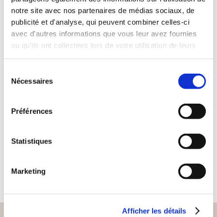
notre site avec nos partenaires de médias sociaux, de
publicité et d'analyse, qui peuvent combiner celles-ci
avec d'autres informations que vous leur avez fournies
ou qu'ils ont collectées lors de votre utilisation de leurs
services.
Sélection
(0 avis)
Nécessaires
du
Pascal Balverde
consentement
MADAME, MA DAME
Préférences
Poésies
Statistiques
5€96
Marketing
Afficher les détails