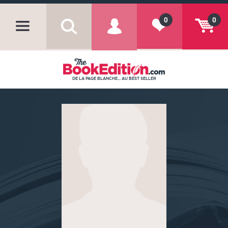
0
0
DE LA PAGE BLANCHE... AU BEST SELLER