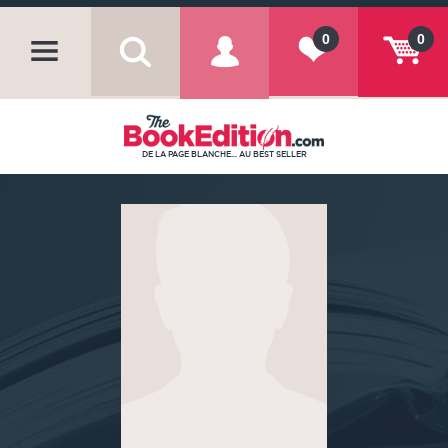
0
0
DE LA PAGE BLANCHE... AU BEST SELLER