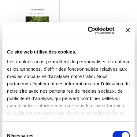
Ce site web utilise des cookies.
Les cookies nous permettent de personnaliser le contenu
et les annonces, d'offrir des fonctionnalités relatives aux
médias sociaux et d'analyser notre trafic. Nous
(0 avis)
partageons également des informations sur l'utilisation de
Caroline Charroux
notre site avec nos partenaires de médias sociaux, de
publicité et d'analyse, qui peuvent combiner celles-ci
L'INADVERTANCE
avec d'autres informations que vous leur avez fournies
ou qu'ils ont collectées lors de votre utilisation de leurs
Autobiographie
services.
Sélection
10€00
Nécessaires
du