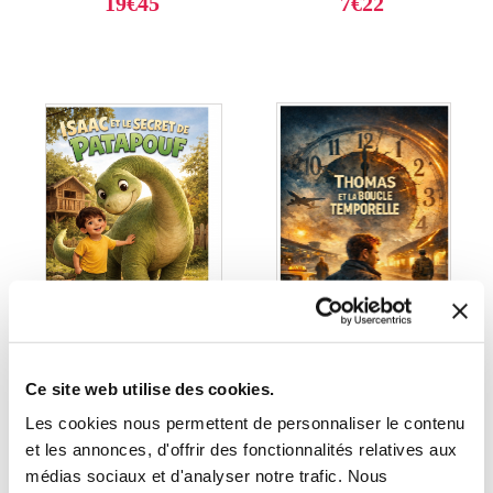
19€45
7€22
Ce site web utilise des cookies.
(0 avis)
(0 avis)
Les cookies nous permettent de personnaliser le contenu
Sébastien HURTEL
Sébastien HURTEL
et les annonces, d'offrir des fonctionnalités relatives aux
THOMAS ET LA
ISAAC ET LE SECRET
médias sociaux et d'analyser notre trafic. Nous
BOUCLE
DE PATAPOUF