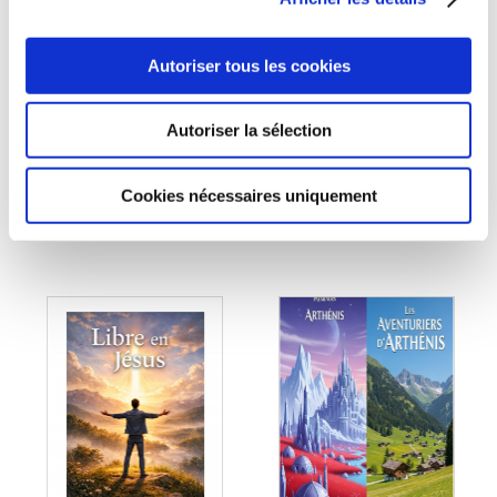
(0 avis)
(0 avis)
Sébastien HURTEL
Sébastien HURTEL
Autoriser tous les cookies
AU SON DE LA
LE COEUR
TROMPETTE
CONNECTÉ
Autoriser la sélection
Romans philosophiques
Anticipation
10€16
28€00
Cookies nécessaires uniquement