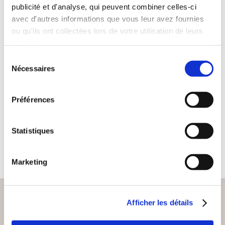
publicité et d'analyse, qui peuvent combiner celles-ci
avec d'autres informations que vous leur avez fournies
ou qu'ils ont collectées lors de votre utilisation de leurs
services.
(0 avis)
Sélection
Xavier Bonot
Nécessaires
du
consentement
INVIVABLE
Préférences
Autobiographie
Statistiques
16€50
Marketing
Afficher les détails
PAIEMENT SÉCURISÉ