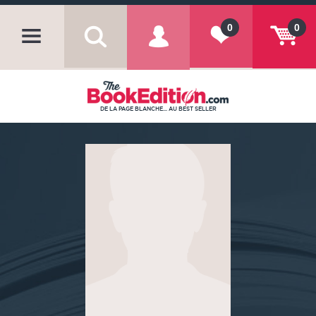
0
0
DE LA PAGE BLANCHE... AU BEST SELLER