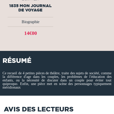
1835 MON JOURNAL
DE VOYAGE
Biographie
14€00
RÉSUMÉ
Ce recueil de 4 petites pièces de théâtre, traite des sujets de société, comme
la différence d'age dans les couples, les problèmes de l'éducation des
enfants, ou la nécessité de discuter dans un couple pour éviter tout
quiproquo. Enfin, une pièce met en scène des personnages typiquement
méridionaux
AVIS DES LECTEURS