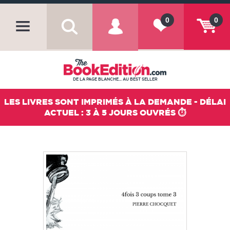
0
0
DE LA PAGE BLANCHE... AU BEST SELLER
LES LIVRES SONT IMPRIMÉS À LA DEMANDE - DÉLAI
ACTUEL : 3 À 5 JOURS OUVRÉS ⏱️