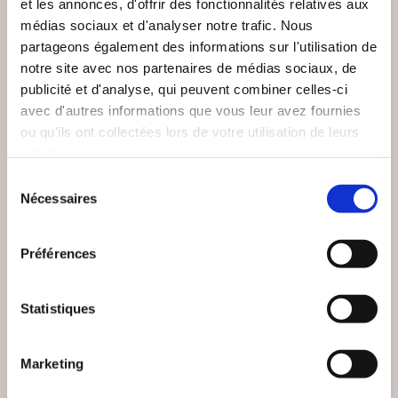
et les annonces, d'offrir des fonctionnalités relatives aux
médias sociaux et d'analyser notre trafic. Nous
partageons également des informations sur l'utilisation de
notre site avec nos partenaires de médias sociaux, de
publicité et d'analyse, qui peuvent combiner celles-ci
avec d'autres informations que vous leur avez fournies
ou qu'ils ont collectées lors de votre utilisation de leurs
services.
Sélection
Nécessaires
du
(0 avis)
(1 avis)
consentement
Sylvain Namur
Sigaut Marion
Préférences
LES JOURS VOLÉS DE
SEXOLOGIE ET
JULES
MENSONGES
Statistiques
Biographie
Biographie
12€90
18€00
Marketing