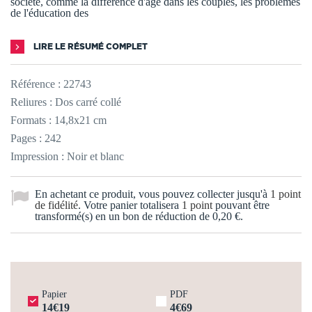
société, comme la différence d'age dans les couples, les problèmes
de l'éducation des
LIRE LE RÉSUMÉ COMPLET
Référence :
22743
Reliures : Dos carré collé
Formats : 14,8x21 cm
Pages : 242
Impression : Noir et blanc
En achetant ce produit, vous pouvez collecter jusqu'à
1
point
de fidélité
. Votre panier totalisera
1
point
pouvant être
transformé(s) en un bon de réduction de
0,20 €
.
Papier
PDF
14€19
4€69