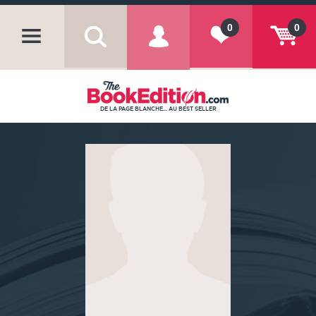
0
0
DE LA PAGE BLANCHE... AU BEST SELLER