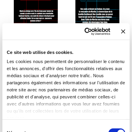
Ce site web utilise des cookies.
(0 avis)
(0 avis)
Les cookies nous permettent de personnaliser le contenu
Nawad
Nawad
et les annonces, d'offrir des fonctionnalités relatives aux
médias sociaux et d'analyser notre trafic. Nous
WILDERIA 3
WILDERIA 2
partageons également des informations sur l'utilisation de
notre site avec nos partenaires de médias sociaux, de
Fantasy
Fantasy
publicité et d'analyse, qui peuvent combiner celles-ci
avec d'autres informations que vous leur avez fournies
8€50
8€50
ou qu'ils ont collectées lors de votre utilisation de leurs
services.
Sélection