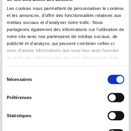
Les cookies nous permettent de personnaliser le contenu
et les annonces, d'offrir des fonctionnalités relatives aux
médias sociaux et d'analyser notre trafic. Nous
partageons également des informations sur l'utilisation de
notre site avec nos partenaires de médias sociaux, de
publicité et d'analyse, qui peuvent combiner celles-ci
avec d'autres informations que vous leur avez fournies
ou qu'ils ont collectées lors de votre utilisation de leurs
services.
Sélection
Nécessaires
du
consentement
Préférences
(0 avis)
Anne Laure Blanchemain
Statistiques
UNE FEMME POUR
TOI, C'EST QUOI ?