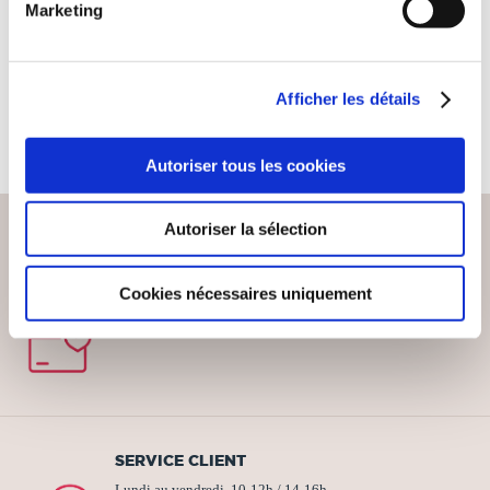
Marketing
Histoire & actualité
18€00
Afficher les détails
Autoriser tous les cookies
Autoriser la sélection
PAIEMENT SÉCURISÉ
Cookies nécessaires uniquement
Remises quantités jusqu'à -42%
SERVICE CLIENT