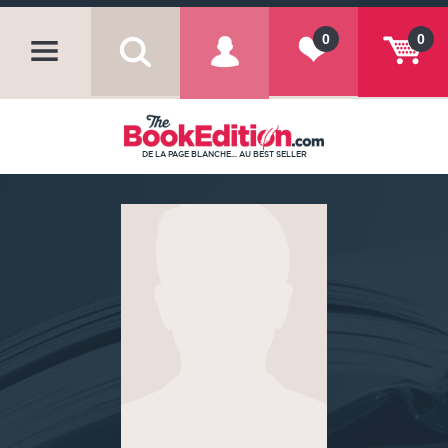
0
0
DE LA PAGE BLANCHE... AU BEST SELLER