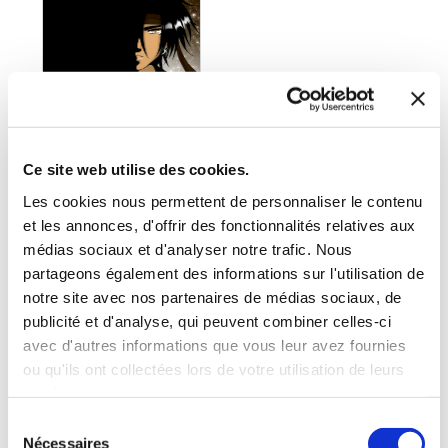
Ce site web utilise des cookies.
Les cookies nous permettent de personnaliser le contenu
et les annonces, d'offrir des fonctionnalités relatives aux
médias sociaux et d'analyser notre trafic. Nous
(0 avis)
partageons également des informations sur l'utilisation de
Mlle Awy
notre site avec nos partenaires de médias sociaux, de
publicité et d'analyse, qui peuvent combiner celles-ci
LUMINA LA CITÉ
PERDUE
avec d'autres informations que vous leur avez fournies
ou qu'ils ont collectées lors de votre utilisation de leurs
Fantasy
services.
Sélection
15€00
Nécessaires
du