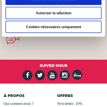
Autoriser la sélection
SERVICE CLIENT
Cookies nécessaires uniquement
Lundi au vendredi, 10-12h / 14-16h
SUIVEZ-NOUS
À PROPOS
OFFRES
Qui sommes-nous ?
Newsletter -10%