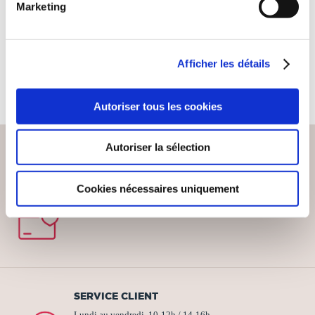
Marketing
Littérature érotique
20€18
Afficher les détails
Autoriser tous les cookies
Autoriser la sélection
PAIEMENT SÉCURISÉ
Cookies nécessaires uniquement
Remises quantités jusqu'à -42%
SERVICE CLIENT