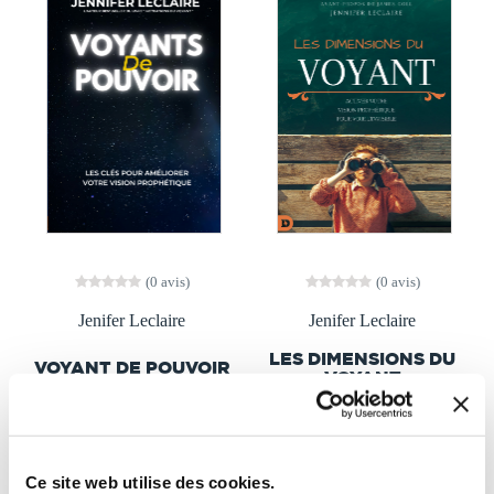
(0 avis)
(0 avis)
Jenifer Leclaire
Jenifer Leclaire
LES DIMENSIONS DU
VOYANT DE POUVOIR
VOYANT
Religions & spiritualité
Religions & spiritualité
29€90
29€90
Ce site web utilise des cookies.