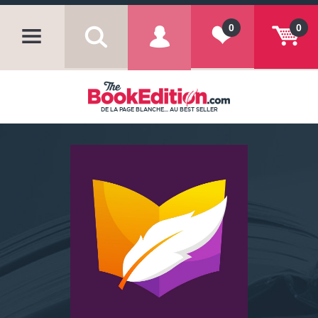
0
0
DE LA PAGE BLANCHE... AU BEST SELLER