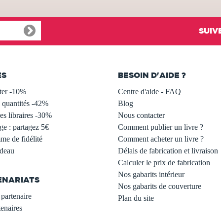
SUIV
ES
BESOIN D'AIDE ?
ter -10%
Centre d'aide - FAQ
 quantités -42%
Blog
s libraires -30%
Nous contacter
ge : partagez 5€
Comment publier un livre ?
e de fidélité
Comment acheter un livre ?
adeau
Délais de fabrication et livraison
Calculer le prix de fabrication
Nos gabarits intérieur
ENARIATS
Nos gabarits de couverture
partenaire
Plan du site
enaires