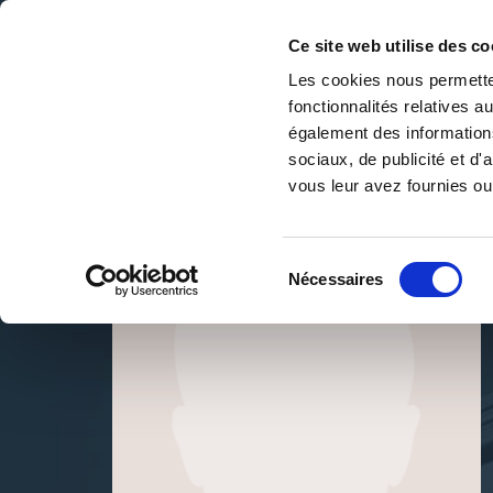
Ce site web utilise des co
Les cookies nous permetten
fonctionnalités relatives 
DE LA PAGE BLANCHE... AU BEST SELLER
également des informations
Accueil
/
Laetitia Knopik
sociaux, de publicité et d
vous leur avez fournies ou 
Sélection
Nécessaires
du
consentement