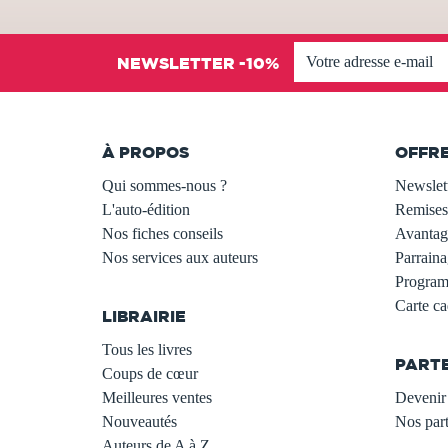
NEWSLETTER -10%
À PROPOS
OFFR
Qui sommes-nous ?
Newslet
L'auto-édition
Remises
Nos fiches conseils
Avantage
Nos services aux auteurs
Parraina
.
Programm
Carte c
LIBRAIRIE
.
Tous les livres
PART
Coups de cœur
Meilleures ventes
Devenir 
Nouveautés
Nos part
Auteurs de A à Z