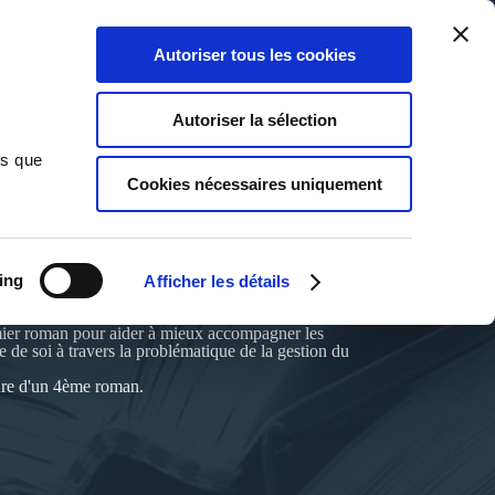
Qui sommes-nous ?
Nous contacter
Blog
Aide
0
0
Autoriser tous les cookies
Rechercher
Connexion
Ma liste
Panier
Autoriser la sélection
ns que
Cookies nécessaires uniquement
ing
Afficher les détails
remier roman pour aider à mieux accompagner les
me de soi à travers la problématique de la gestion du
iture d'un 4ème roman.