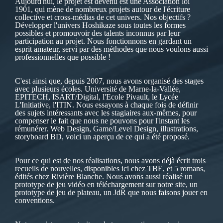
Aujourd'hui, le projet est devenu est une Association loi
1901, qui mène de nombreux projets autour de l'écriture
collective et cross-médias de cet univers. Nos objectifs ?
Développer l'univers Hoshikaze sous toutes les formes
possibles et promouvoir des talents inconnus par leur
participation au projet. Nous fonctionnons en gardant un
esprit amateur, servi par des méthodes que nous voulons aussi
professionnelles que possible !
C'est ainsi que, depuis 2007, nous avons organisé des stages
avec plusieurs écoles. Université de Marne-la-Vallée,
EPITECH, ISART/Digital, l'Ecole Pivault, le Lycée
L'Initiative, l'ITIN. Nous essayons à chaque fois de définir
des sujets intéressants avec les stagiaires aux-mêmes, pour
compenser le fait que nous ne pouvons pour l'instant les
rémunérer. Web Design, Game/Level Design, illustrations,
storyboard BD, voici un aperçu de ce qui a été proposé.
Pour ce qui est de nos réalisations, nous avons déjà écrit trois
recueils de nouvelles, disponibles ici chez TBE, et 5 romans,
édités chez Rivière Blanche. Nous avons aussi réalisé un
prototype de jeu vidéo en téléchargement sur notre site, un
prototype de jeu de plateau, un JdR que nous faisons jouer en
conventions.