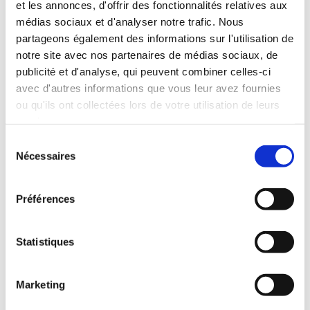
et les annonces, d'offrir des fonctionnalités relatives aux
médias sociaux et d'analyser notre trafic. Nous
partageons également des informations sur l'utilisation de
notre site avec nos partenaires de médias sociaux, de
publicité et d'analyse, qui peuvent combiner celles-ci
avec d'autres informations que vous leur avez fournies
ou qu'ils ont collectées lors de votre utilisation de leurs
services.
(0 avis)
(0 avis)
Sélection
Association Hoshikaze
Association Hoshikaze
2250
2250
Nécessaires
du
VOICI QUE LES DEUX
ESPÈCES SANS
consentement
LUNES SE
FRONTIÈRES
REJOIGNENT
Préférences
Space opera
Space opera
Statistiques
20€00
18€00
Marketing