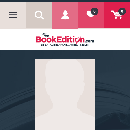
0
0
DE LA PAGE BLANCHE... AU BEST SELLER