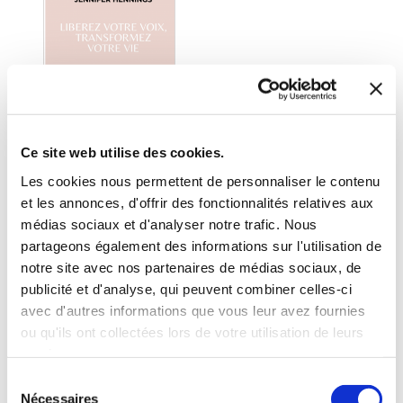
Ce site web utilise des cookies.
Les cookies nous permettent de personnaliser le contenu
et les annonces, d'offrir des fonctionnalités relatives aux
médias sociaux et d'analyser notre trafic. Nous
(0 avis)
partageons également des informations sur l'utilisation de
Jennifer Hennings
notre site avec nos partenaires de médias sociaux, de
publicité et d'analyse, qui peuvent combiner celles-ci
LIBÉREZ VOTRE VOIX
avec d'autres informations que vous leur avez fournies
ou qu'ils ont collectées lors de votre utilisation de leurs
Epanouissement personnel
services.
Sélection
9€80
Nécessaires
du