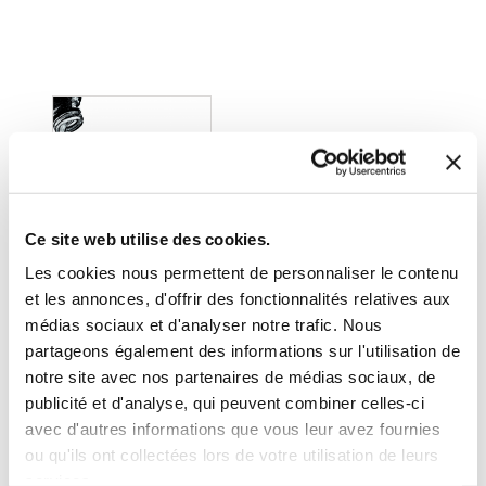
Ce site web utilise des cookies.
Les cookies nous permettent de personnaliser le contenu
et les annonces, d'offrir des fonctionnalités relatives aux
médias sociaux et d'analyser notre trafic. Nous
partageons également des informations sur l'utilisation de
notre site avec nos partenaires de médias sociaux, de
(0 avis)
publicité et d'analyse, qui peuvent combiner celles-ci
Will M. LeBrun
avec d'autres informations que vous leur avez fournies
ou qu'ils ont collectées lors de votre utilisation de leurs
RENDONS LE
POUVOIR AUX
services.