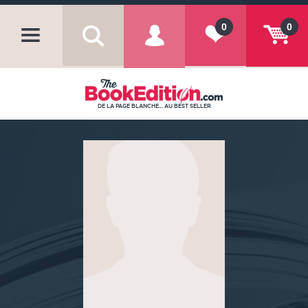
0
0
DE LA PAGE BLANCHE... AU BEST SELLER