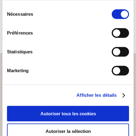
FLEURS !
Sélection
Politique
Nécessaires
du
consentement
11€62
Préférences
Statistiques
Marketing
PAIEMENT SÉCURISÉ
Remises quantités jusqu'à -42%
Afficher les détails
Autoriser tous les cookies
SERVICE CLIENT
Autoriser la sélection
Lundi au vendredi, 10-12h / 14-16h