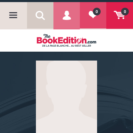
0
0
DE LA PAGE BLANCHE... AU BEST SELLER