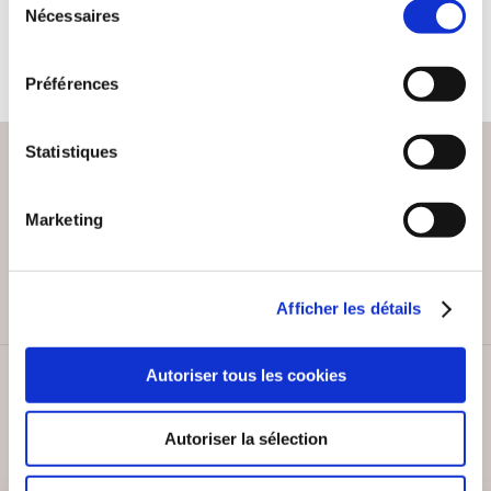
14€90
Nécessaires
du
8€90
consentement
Préférences
Statistiques
Marketing
PAIEMENT SÉCURISÉ
Remises quantités jusqu'à -42%
Afficher les détails
Autoriser tous les cookies
SERVICE CLIENT
Lundi au vendredi, 10-12h / 14-16h
Autoriser la sélection