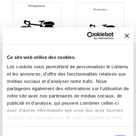
Ce site web utilise des cookies.
Les cookies nous permettent de personnaliser le contenu
et les annonces, d'offrir des fonctionnalités relatives aux
médias sociaux et d'analyser notre trafic. Nous
(1 avis)
(1 avis)
partageons également des informations sur l'utilisation de
Perspecteurs
Perspecteurs
notre site avec nos partenaires de médias sociaux, de
publicité et d'analyse, qui peuvent combiner celles-ci
PRINTEMPS 2053
PRINTEMPS 2053
avec d'autres informations que vous leur avez fournies
ou qu'ils ont collectées lors de votre utilisation de leurs
Ecologie & développement
Histoire & actualité
services.
durable
Sélection