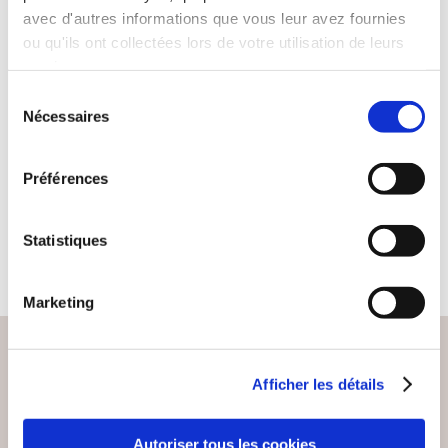
avec d'autres informations que vous leur avez fournies
ou qu'ils ont collectées lors de votre utilisation de leurs
(0 avis)
services.
Shasha NMB
Sélection
Nécessaires
TU N'ES PAS UNE
du
ERREUR !
consentement
Préférences
Inclassable
5€32
Statistiques
Marketing
Afficher les détails
PAIEMENT SÉCURISÉ
Remises quantités jusqu'à -42%
Autoriser tous les cookies