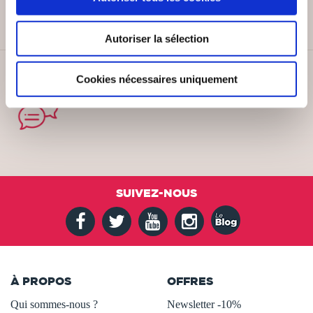
Autoriser la sélection
SERVICE CLIENT
Cookies nécessaires uniquement
Lundi au vendredi, 10-12h / 14-16h
SUIVEZ-NOUS
À PROPOS
OFFRES
Qui sommes-nous ?
Newsletter -10%