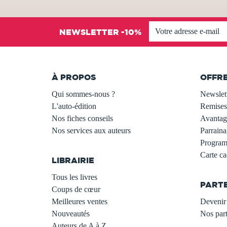
NEWSLETTER -10%
À PROPOS
OFFR
Qui sommes-nous ?
Newslet
L'auto-édition
Remises
Nos fiches conseils
Avantage
Nos services aux auteurs
Parraina
.
Programm
Carte c
LIBRAIRIE
.
Tous les livres
PART
Coups de cœur
Meilleures ventes
Devenir 
Nouveautés
Nos part
Auteurs de A à Z