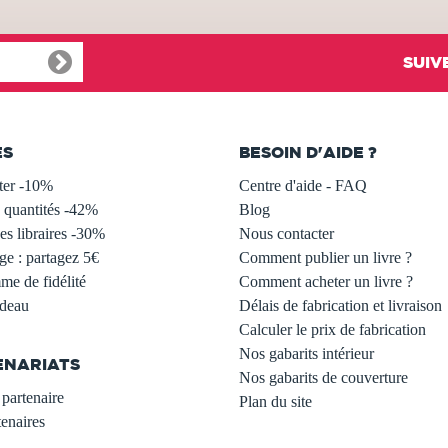
SUIV
ES
BESOIN D'AIDE ?
ter -10%
Centre d'aide - FAQ
 quantités -42%
Blog
s libraires -30%
Nous contacter
ge : partagez 5€
Comment publier un livre ?
e de fidélité
Comment acheter un livre ?
adeau
Délais de fabrication et livraison
Calculer le prix de fabrication
Nos gabarits intérieur
ENARIATS
Nos gabarits de couverture
partenaire
Plan du site
enaires