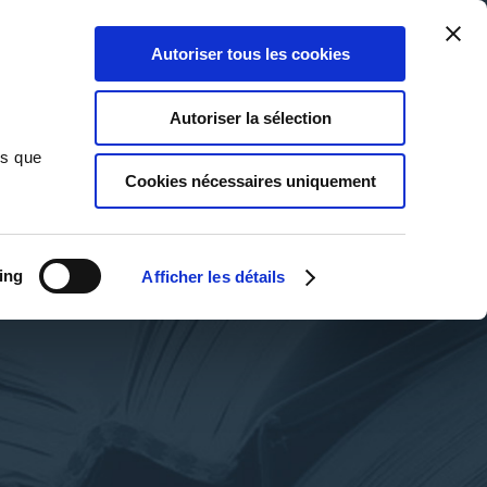
Qui sommes-nous ?
Nous contacter
Blog
Aide
0
0
Autoriser tous les cookies
Rechercher
Connexion
Ma liste
Panier
Autoriser la sélection
ns que
Cookies nécessaires uniquement
ing
Afficher les détails