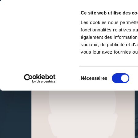
Ce site web utilise des co
Les cookies nous permetten
fonctionnalités relatives 
DE LA PAGE BLANCHE... AU BEST SELLER
également des informations
Accueil
/
Myon Kazemori
sociaux, de publicité et d
vous leur avez fournies ou 
Sélection
Nécessaires
du
consentement