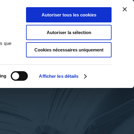
Qui sommes-nous ?
Nous contacter
Blog
Aide
0
0
Autoriser tous les cookies
Rechercher
Connexion
Ma liste
Panier
Autoriser la sélection
ns que
Cookies nécessaires uniquement
ing
Afficher les détails