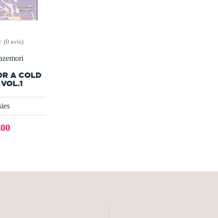
(0 avis)
zemori
OR A COLD
VOL.1
ies
€00