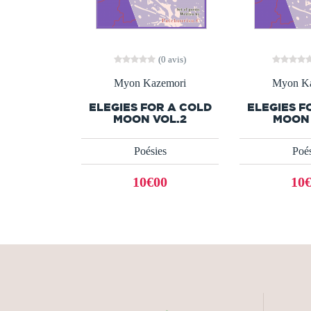
(0 avis)
Myon Kazemori
Myon Ka
ELEGIES FOR A COLD
ELEGIES F
MOON VOL.2
MOON 
Poésies
Poés
10€00
10