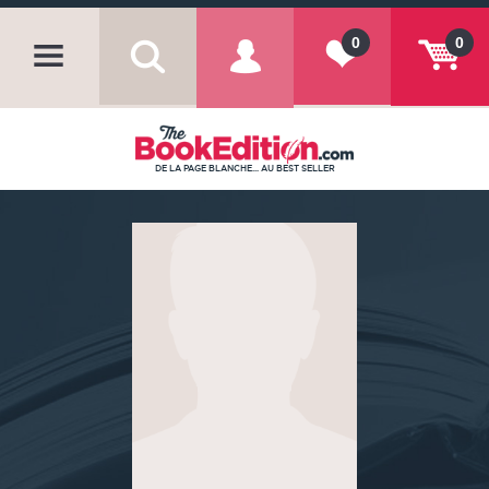
0
0
DE LA PAGE BLANCHE... AU BEST SELLER