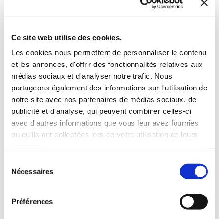
Fleurs, plantes & fruits
Histoire de France
14€00
16€00
Ce site web utilise des cookies.
Les cookies nous permettent de personnaliser le contenu
et les annonces, d'offrir des fonctionnalités relatives aux
médias sociaux et d'analyser notre trafic. Nous
partageons également des informations sur l'utilisation de
notre site avec nos partenaires de médias sociaux, de
publicité et d'analyse, qui peuvent combiner celles-ci
avec d'autres informations que vous leur avez fournies
ou qu'ils ont collectées lors de votre utilisation de leurs
services.
Sélection
Nécessaires
du
consentement
Préférences
(0 avis)
(0 avis)