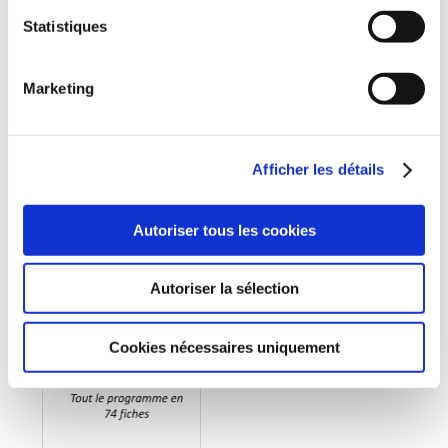
Christophe Monié
Christophe Monié
Statistiques
LES CAHIERS DE
LA PÉRIODE
COLLMATHAGE.FR -
LAWLESS
5ÈME
Marketing
Histoire de France
Collège
30€00
18€99
Afficher les détails
Autoriser tous les cookies
Autoriser la sélection
Cookies nécessaires uniquement