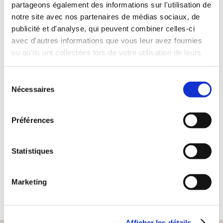
partageons également des informations sur l'utilisation de
notre site avec nos partenaires de médias sociaux, de
publicité et d'analyse, qui peuvent combiner celles-ci
avec d'autres informations que vous leur avez fournies
ou qu'ils ont collectées lors de votre utilisation de leurs
services.
Sélection
(15 avis)
Nécessaires
du
consentement
Philippe Pruneau
Préférences
MILAN ROYAL
Statistiques
Romans
20€90
Marketing
Afficher les détails