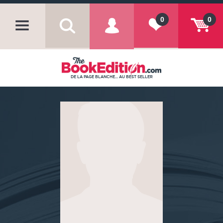
0
0
DE LA PAGE BLANCHE... AU BEST SELLER