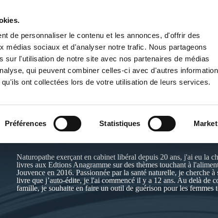
okies.
PUBLIER UN LIVRE
LIBRAIRIE
t de personnaliser le contenu et les annonces, d'offrir des
aux médias sociaux et d'analyser notre trafic. Nous partageons
 sur l'utilisation de notre site avec nos partenaires de médias
'analyse, qui peuvent combiner celles-ci avec d'autres informatio
qu'ils ont collectées lors de votre utilisation de leurs services.
JAFFRÉ-PASQUIET
Préférences
Statistiques
Market
Site de l'auteur :
https://www.lnconseil.fr
Naturopathe exerçant en cabinet libéral depuis 20 ans, j'ai eu la 
livres aux Edtions Anagramme sur des thèmes touchant à l'alimenta
Jouvence en 2016. Passionnée par la santé naturelle, je cherche à s
livre que j’auto-édite, je l'ai commencé il y a 12 ans. Au delà de 
famille, je souhaite en faire un outil de guérison pour les femmes