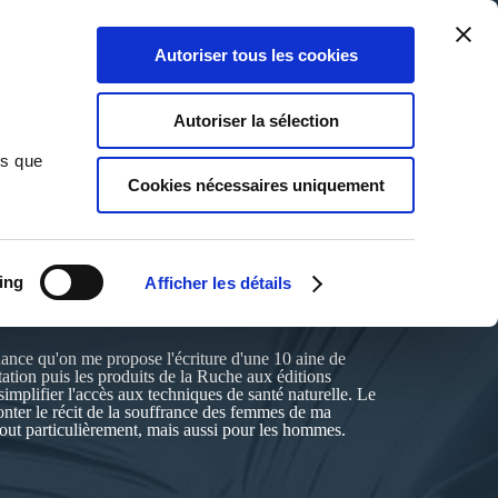
Qui sommes-nous ?
Nous contacter
Blog
Aide
0
0
Autoriser tous les cookies
Rechercher
Connexion
Ma liste
Panier
Autoriser la sélection
ns que
Cookies nécessaires uniquement
ing
Afficher les détails
chance qu'on me propose l'écriture d'une 10 aine de
tion puis les produits de la Ruche aux éditions
implifier l'accès aux techniques de santé naturelle. Le
conter le récit de la souffrance des femmes de ma
 tout particulièrement, mais aussi pour les hommes.