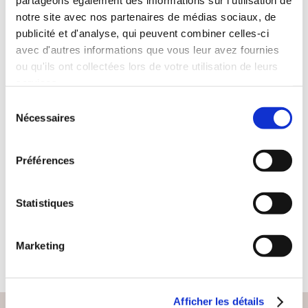
partageons également des informations sur l'utilisation de
notre site avec nos partenaires de médias sociaux, de
publicité et d'analyse, qui peuvent combiner celles-ci
avec d'autres informations que vous leur avez fournies
ou qu'ils ont collectées lors de votre utilisation de leurs
services.
Sélection
(0 avis)
Nécessaires
du
L'atelier cactus et cailloux
consentement
COUCOU MALOUX -
Préférences
EN ATTENDANT
PAPA
Histoires illustrées
Statistiques
16€29
Marketing
Afficher les détails