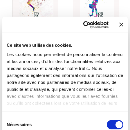
(0 avis)
(0 avis)
Ce site web utilise des cookies.
Justo by Laeti's
Justo by Laeti's
Les cookies nous permettent de personnaliser le contenu
CARNET
JOURNAL SAISON
et les annonces, d'offrir des fonctionnalités relatives aux
D'ENTRAINEMENT
INDIVIDUELLE
médias sociaux et d'analyser notre trafic. Nous
SAISON COMPLÈTE
partageons également des informations sur l'utilisation de
Sports
Sports
notre site avec nos partenaires de médias sociaux, de
publicité et d'analyse, qui peuvent combiner celles-ci
25€00
17€00
avec d'autres informations que vous leur avez fournies
ou qu'ils ont collectées lors de votre utilisation de leurs
services.
Sélection
Nécessaires
du