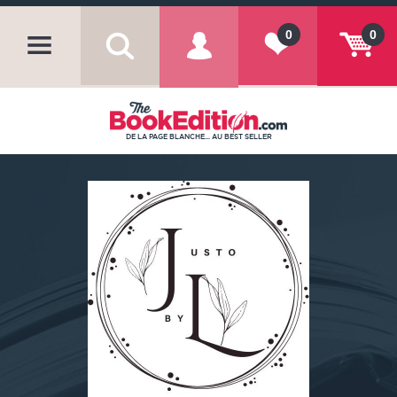
0
0
DE LA PAGE BLANCHE... AU BEST SELLER