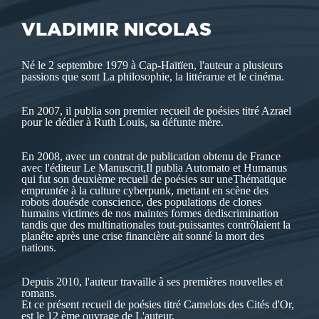
VLADIMIR NICOLAS
Né le 2 septembre 1979 à Cap-Haïtïen, l'auteur a plusieurs
passions que sont La philosophie, la littérarue et le cinéma.
En 2007, il publia son premier recueil de poésies titré Azrael
pour le dédier à Ruth Louis, sa défunte mère.
En 2008, avec un contrat de publication obtenu de France
avec l'éditeur Le Manuscrit,Il publia Automato et Humanus
qui fut son deuxième recueil de poésies sur uneThématique
empruntée à la culture cyberpunk, mettant en scène des
robots douésde conscience, des populations de clones
humains victimes de nos maintes formes dediscrimination
tandis que des multinationales tout-puissantes contrôlaient la
planête après une crise financière ait sonné la mort des
nations.
Depuis 2010, l'auteur travaille à ses premières nouvelles et
romans.
Et ce présent recueil de poésies titré Camelots des Cités d'Or,
est le 12 ème ouvrage de L'auteur.