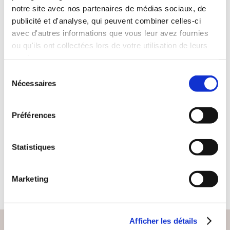
notre site avec nos partenaires de médias sociaux, de
publicité et d'analyse, qui peuvent combiner celles-ci
avec d'autres informations que vous leur avez fournies
ou qu'ils ont collectées lors de votre utilisation de leurs
services.
Sélection
(0 avis)
Nécessaires
du
Vladimir Nicolas
consentement
A MAN AND HIS
Préférences
SPIRITUAL KINGDOM
Poésies
Statistiques
26€77
Marketing
Afficher les détails