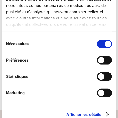
notre site avec nos partenaires de médias sociaux, de
publicité et d'analyse, qui peuvent combiner celles-ci
avec d'autres informations que vous leur avez fournies
ou qu'ils ont collectées lors de votre utilisation de leurs
services.
Sélection
(0 avis)
Nécessaires
du
Leeliya Honstettre
consentement
FALL UNDER
Préférences
BETRAYAL
Romans d'amour
Statistiques
18€90
Marketing
Afficher les détails