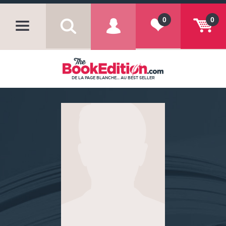
0
0
DE LA PAGE BLANCHE... AU BEST SELLER