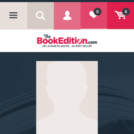
0
0
DE LA PAGE BLANCHE... AU BEST SELLER