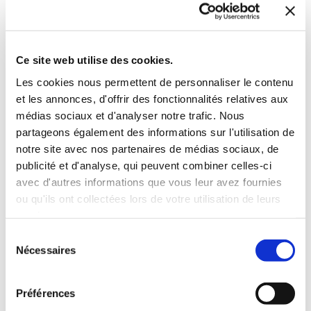
MODELER
DÉCOUPAGES 2
Maternelle
Maternelle
Ce site web utilise des cookies.
19€00
19€00
Les cookies nous permettent de personnaliser le contenu
et les annonces, d'offrir des fonctionnalités relatives aux
médias sociaux et d'analyser notre trafic. Nous
partageons également des informations sur l'utilisation de
notre site avec nos partenaires de médias sociaux, de
publicité et d'analyse, qui peuvent combiner celles-ci
avec d'autres informations que vous leur avez fournies
ou qu'ils ont collectées lors de votre utilisation de leurs
services.
Sélection
Nécessaires
du
consentement
Préférences