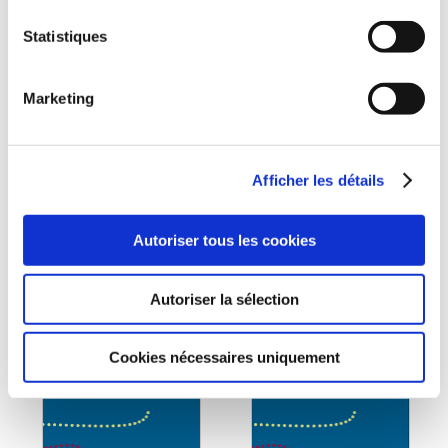
(1 avis)
(3 avis)
Statistiques
Christine Lemoine
Christine Lemoine
MA FABRIQUE À
GOMMETTES ET
MOTS AVEC
DÉCOUPAGES
Marketing
ABÉCÉCRITURE
Maternelle
Maternelle
23€00
19€00
Afficher les détails
Autoriser tous les cookies
Autoriser la sélection
Cookies nécessaires uniquement