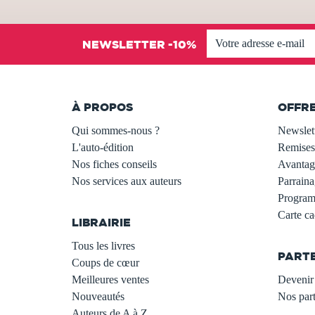
NEWSLETTER -10%
À PROPOS
OFFR
Qui sommes-nous ?
Newslet
L'auto-édition
Remises
Nos fiches conseils
Avantage
Nos services aux auteurs
Parraina
.
Programm
Carte c
LIBRAIRIE
.
Tous les livres
PART
Coups de cœur
Meilleures ventes
Devenir 
Nouveautés
Nos part
Auteurs de A à Z