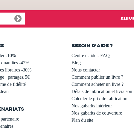
SUIV
ES
BESOIN D'AIDE ?
ter -10%
Centre d'aide - FAQ
 quantités -42%
Blog
s libraires -30%
Nous contacter
ge : partagez 5€
Comment publier un livre ?
e de fidélité
Comment acheter un livre ?
adeau
Délais de fabrication et livraison
Calculer le prix de fabrication
Nos gabarits intérieur
ENARIATS
Nos gabarits de couverture
partenaire
Plan du site
enaires