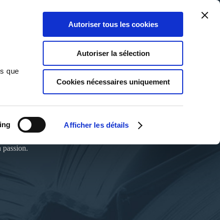
Qui sommes-nous ?
Nous contacter
Blog
Aide
0
0
Autoriser tous les cookies
Rechercher
Connexion
Ma liste
Panier
Autoriser la sélection
ns que
Cookies nécessaires uniquement
ing
Afficher les détails
a passion.