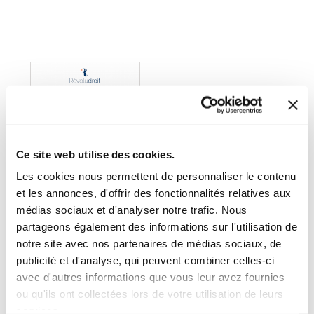
Ce site web utilise des cookies.
Les cookies nous permettent de personnaliser le contenu
et les annonces, d'offrir des fonctionnalités relatives aux
médias sociaux et d'analyser notre trafic. Nous
partageons également des informations sur l'utilisation de
notre site avec nos partenaires de médias sociaux, de
(0 avis)
publicité et d'analyse, qui peuvent combiner celles-ci
Valérie BUGAULT
avec d'autres informations que vous leur avez fournies
ou qu'ils ont collectées lors de votre utilisation de leurs
CAHIERS R-
ÉVOLUDROIT N°1
services.