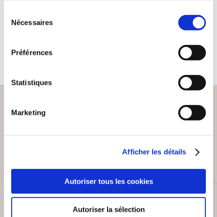
PRINCIPES
Sélection
Droit
Nécessaires
du
consentement
20€00
Préférences
Statistiques
Marketing
PAIEMENT SÉCURISÉ
Remises quantités jusqu'à -42%
Afficher les détails
Autoriser tous les cookies
SERVICE CLIENT
Autoriser la sélection
Lundi au vendredi, 10-12h / 14-16h