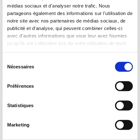
médias sociaux et d'analyser notre trafic. Nous
partageons également des informations sur l'utilisation de
notre site avec nos partenaires de médias sociaux, de
publicité et d'analyse, qui peuvent combiner celles-ci
avec d'autres informations que vous leur avez fournies
ou qu'ils ont collectées lors de votre utilisation de leurs
services.
Sélection
Nécessaires
du
consentement
(0 avis)
(0 avis)
Préférences
Jean-Pierre FEDELICH
Jean-PIerre FEDELICH
LE TEMPS DES
L'ENFANT PERDU
CERISES
Statistiques
Romans historiques
Biographie
Marketing
11€98
11€98