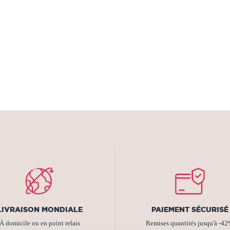
LIVRAISON MONDIALE
PAIEMENT SÉCURISÉ
À domicile ou en point relais
Remises quantités jusqu'à -4