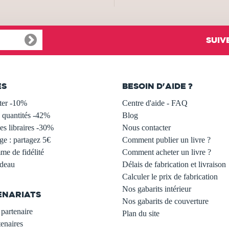
SUIV
ES
BESOIN D'AIDE ?
ter -10%
Centre d'aide - FAQ
 quantités -42%
Blog
s libraires -30%
Nous contacter
ge : partagez 5€
Comment publier un livre ?
e de fidélité
Comment acheter un livre ?
adeau
Délais de fabrication et livraison
Calculer le prix de fabrication
Nos gabarits intérieur
ENARIATS
Nos gabarits de couverture
partenaire
Plan du site
enaires