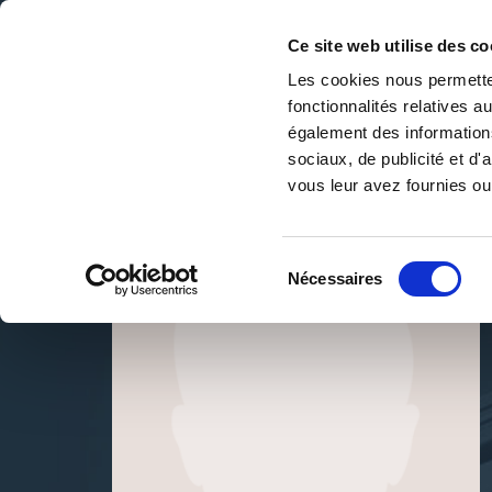
Ce site web utilise des co
Les cookies nous permetten
fonctionnalités relatives 
DE LA PAGE BLANCHE... AU BEST SELLER
également des informations
Accueil
/
Lydie Le Gléhuir
sociaux, de publicité et d
vous leur avez fournies ou 
Sélection
Nécessaires
du
consentement