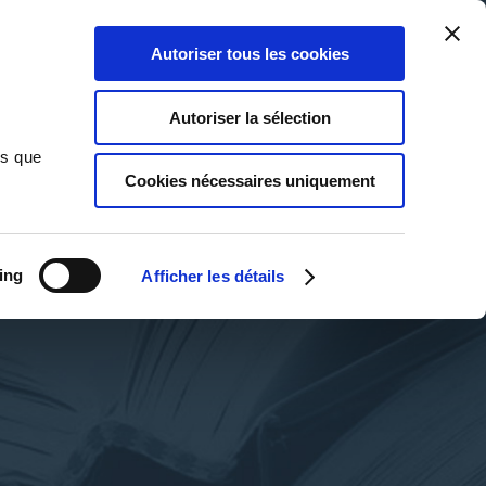
Qui sommes-nous ?
Nous contacter
Blog
Aide
0
0
Autoriser tous les cookies
Rechercher
Connexion
Ma liste
Panier
Autoriser la sélection
ns que
Cookies nécessaires uniquement
ing
Afficher les détails