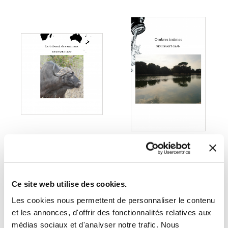
(0 avis)
(0 avis)
BEAUSSART Gisèle
BEAUSSART Gisèle
Ce site web utilise des cookies.
LE TRIBUNAL DES
OMBRES INTIMES
ANIMAUX
Les cookies nous permettent de personnaliser le contenu
et les annonces, d'offrir des fonctionnalités relatives aux
Contes & légendes
Autobiographie
médias sociaux et d'analyser notre trafic. Nous