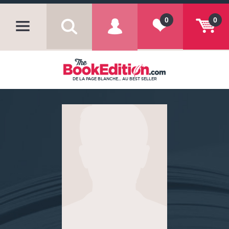
0
0
DE LA PAGE BLANCHE... AU BEST SELLER