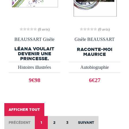
(0 avis)
(0 avis)
BEAUSSART Gisèle
Gisèle BEAUSSART
LÉANA VOULAIT
RACONTE-MOI
DEVENIR UNE
MAURICE
PRINCESSE.
Histoires illustrées
Autobiographie
9€98
6€27
AFFICHER TOUT
PRÉCÉDENT
1
2
3
SUIVANT