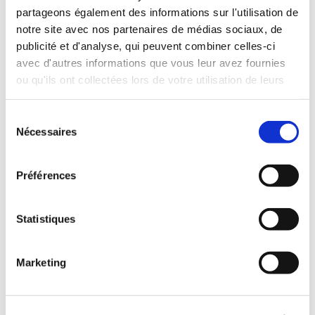
partageons également des informations sur l'utilisation de
9€23
5€64
notre site avec nos partenaires de médias sociaux, de
publicité et d'analyse, qui peuvent combiner celles-ci
avec d'autres informations que vous leur avez fournies
ou qu'ils ont collectées lors de votre utilisation de leurs
services.
Sélection
Nécessaires
du
consentement
Préférences
Statistiques
Marketing
(0 avis)
(0 avis)
Yvette Ostermann
BEAUSSART Gisèle