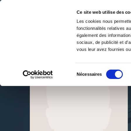
Ce site web utilise des co
Les cookies nous permetten
fonctionnalités relatives 
DE LA PAGE BLANCHE... AU BEST SELLER
également des informations
Accueil
/
Romuald SOREL
sociaux, de publicité et d
vous leur avez fournies ou 
Sélection
Nécessaires
du
consentement