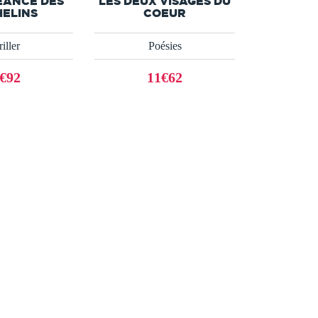
EANCE DES
LES DEUX VISAGES DU
ELINS
COEUR
iller
Poésies
€92
11€62