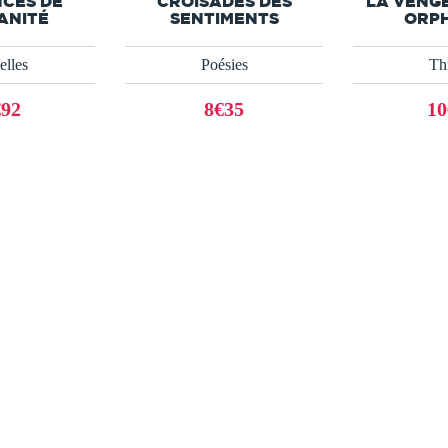
NCES DE
CROISADES DES
LA VENG
ANITÉ
SENTIMENTS
ORPH
lles
Poésies
Thr
€92
8€35
10