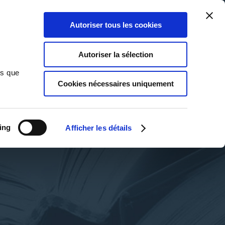
Qui sommes-nous ?
Nous contacter
Blog
Aide
0
0
Autoriser tous les cookies
Rechercher
Connexion
Ma liste
Panier
Autoriser la sélection
ns que
Cookies nécessaires uniquement
ing
Afficher les détails