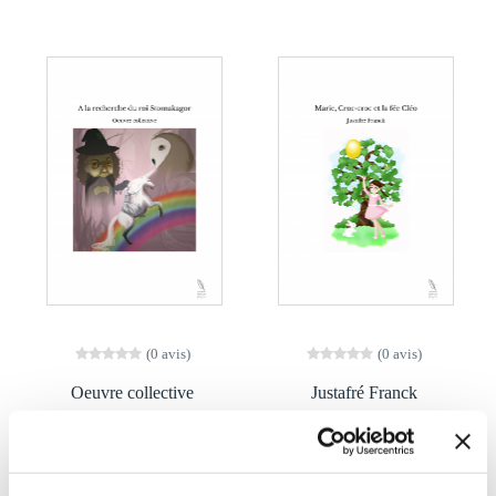
(0 avis)
(0 avis)
Oeuvre collective
Justafré Franck
A LA RECHERCHE DU
MARIE, CROC-CROC
ROI STOMAKAGOR
ET LA FÉE CLÉO